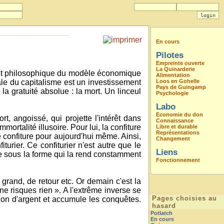
En cours
Pilotes
Empreinte ouverte
La Quinarderie
e et philosophique du modèle économique
Alimentation
ale du capitalisme est un investissement
Loos en Gohelle
Pays de Guingamp
la gratuité absolue : la mort. Un linceul
Psychologie
Labo
Economie du don
 angoissé, qui projette l'intérêt dans
Connaissance
ortalité illusoire. Pour lui, la confiture
Libre et durable
Représentations
e confiture pour aujourd'hui même. Ainsi,
Changement
iturier. Ce confiturier n'est autre que le
Liens
ise sous la forme qui la rend constamment
Fonctionnement
grand, de retour etc. Or demain c'est la
ne risques rien ». A l'extrême inverse se
Pages choisies au
on d'argent et accumule les conquêtes.
hasard
Potlatch
En cours