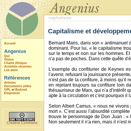
capitalisme
Capitalisme et développem
Bernard Maris, dans son « antimanuel d
Accueil
dominant. Pour lui, « le capitalisme trou
Angenius
sur le temps et non sur les hommes. Et à
Qui
n'a pas de poches. Dans cette quête d'ét
Vision
Charte éthique
Activités récentes
L'exemple du confiturier de Keynes es
Les amis
l'avenir, refusant la jouissance présente
Références
n'est pas de la confiture, à moins qu'il
Articles
en rejetant toujours sa confiture loin da
Documents utiles
OPL
et
Bedzed
thésauriseur de Marx, qui n'a d'intérêt 
Empreinte
apte à la circulation et c'est pourquoi il l
Selon Albert Camus, « nous ne vivons pa
mort ». C'est aussi l'absurdité complète
trouve le personnage de Don Juan : « 
Non seulement il n'a rien, mais il n'est r
Creative Commons