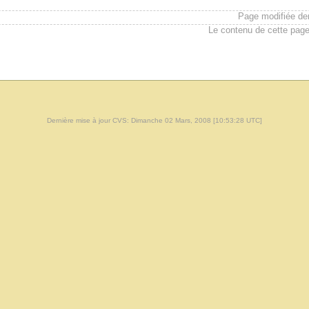
Page modifiée de
Le contenu de cette page
Dernière mise à jour CVS: Dimanche 02 Mars, 2008 [10:53:28 UTC]