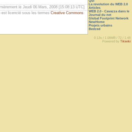
Qui
La revolution du WEB 2.0
rnièrement le Jeudi 06 Mars, 2008 [15:08:13 UTC]
Articles
WEB 2.0 - Cavazza dans le
 est licencié sous les termes
Creative Commons
.
Journal du net
Global Footprint Network
NewHome
Projets urbains
Bedzed
0.13s /
1.08MB /
72 /
1.48
Powered by
Tikiwiki