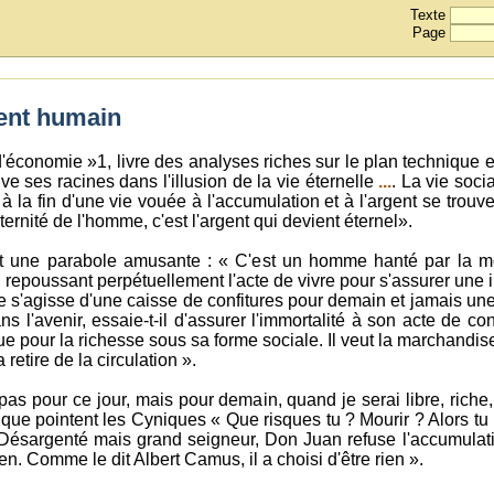
Texte
Page
ent humain
'économie »1, livre des analyses riches sur le plan techniqu
ve ses racines dans l'illusion de la vie éternelle
...
. La vie soci
 la fin d'une vie vouée à l'accumulation et à l'argent se trouve 
ernité de l'homme, c'est l'argent qui devient éternel».
t une parabole amusante : « C'est un homme hanté par la mort,
, repoussant perpétuellement l'acte de vivre pour s'assurer une imm
 ne s'agisse d'une caisse de confitures pour demain et jamais un
ns l'avenir, essaie-t-il d'assurer l'immortalité à son acte de conf
que pour la richesse sous sa forme sociale. Il veut la marchand
a retire de la circulation ».
s pour ce jour, mais pour demain, quand je serai libre, riche, 
 que pointent les Cyniques « Que risques tu ? Mourir ? Alors tu 
Désargenté mais grand seigneur, Don Juan refuse l'accumulati
ien. Comme le dit Albert Camus, il a choisi d'être rien ».