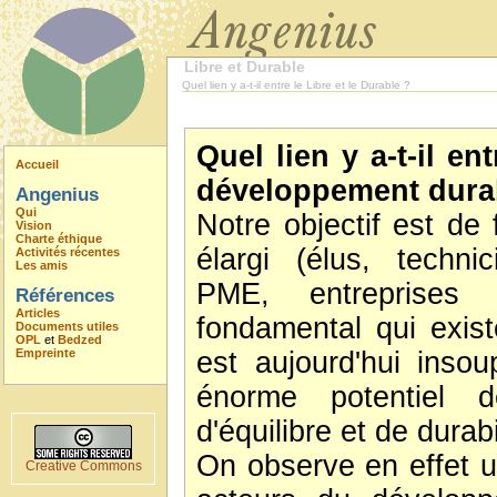
Libre et Durable
Quel lien y a-t-il entre le Libre et le Durable ?
Quel lien y a-t-il ent
Accueil
développement dura
Angenius
Qui
Notre objectif est de
Vision
Charte éthique
élargi (élus, techni
Activités récentes
Les amis
PME, entreprises 
Références
Articles
fondamental qui exist
Documents utiles
OPL
et
Bedzed
Empreinte
est aujourd'hui insou
énorme potentiel 
d'équilibre et de durabi
On observe en effet u
Creative Commons