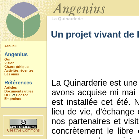
La Quinarderie
Un projet vivant d
Accueil
Angenius
Qui
Vision
Charte éthique
Activités récentes
Les amis
La Quinarderie est une
Références
Articles
avons acquise mi mai 
Documents utiles
OPL
et
Bedzed
Empreinte
est installée cet été. 
lieu de vie, d'échange 
nos partenaires et visi
concrètement le libre 
Creative Commons