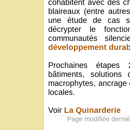
cohabitent avec des ch
blaireaux (entre autr
une étude de cas s
décrypter le foncti
communautés silenc
développement durab
Prochaines étapes
bâtiments, solutions
macrophytes, ancrage da
locales.
Voir
La Quinarderie
Page modifiée derni