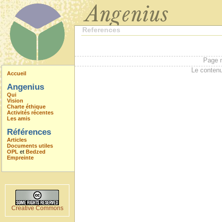
References
Page m
Le contenu
Accueil
Angenius
Qui
Vision
Charte éthique
Activités récentes
Les amis
Références
Articles
Documents utiles
OPL
et
Bedzed
Empreinte
Creative Commons