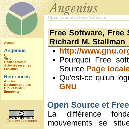
Open source et Free Software
Free Software, Free 
Richard M. Stallman
Accueil
http://www.gnu.or
Angenius
Qui
Pourquoi Free sof
Vision
Charte éthique
Activités récentes
Source
Page local
Les amis
Qu'est-ce qu'un logi
Références
Articles
GNU
Documents utiles
OPL
et
Bedzed
Empreinte
Open Source et Free
La différence fon
mouvements se situe
Creative Commons