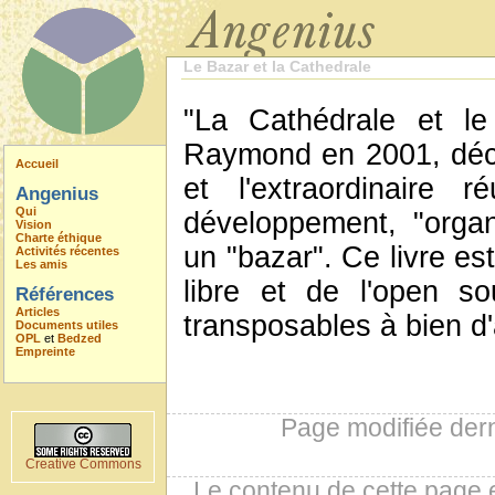
Le Bazar et la Cathedrale
"La Cathédrale et le 
Raymond en 2001, décr
Accueil
et l'extraordinaire
Angenius
Qui
développement, "orga
Vision
Charte éthique
un "bazar". Ce livre es
Activités récentes
Les amis
libre et de l'open s
Références
Articles
transposables à bien d'
Documents utiles
OPL
et
Bedzed
Empreinte
Page modifiée der
Creative Commons
Le contenu de cette page 