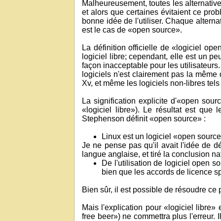
Malheureusement, toutes les alternativ
et alors que certaines évitaient ce pro
bonne idée de l'utiliser. Chaque altern
est le cas de «open source».
La définition officielle de «logiciel op
logiciel libre; cependant, elle est un p
façon inacceptable pour les utilisateur
logiciels n'est clairement pas la même qu
Xv, et même les logiciels non-libres tels
La signification explicite d'«open sourc
«logiciel libre»). Le résultat est qu
Stephenson définit «open source» :
Linux est un logiciel «open source
Je ne pense pas qu'il avait l'idée de dé
langue anglaise, et tiré la conclusion nat
De l'utilisation de logiciel open 
bien que les accords de licence sp
Bien sûr, il est possible de résoudre ce
Mais l'explication pour «logiciel libre»
free beer») ne commettra plus l'erreur. 