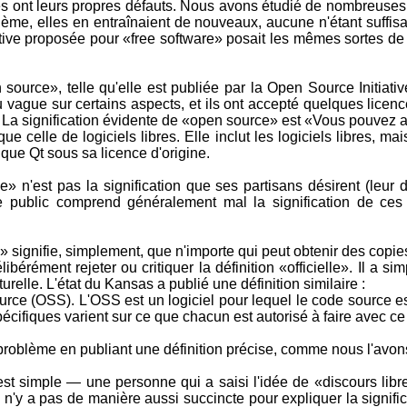
es ont leurs propres défauts. Nous avons étudié de nombreuses 
blème, elles en entraînaient de nouveaux, aucune n'étant suff
ative proposée pour «free software» posait les mêmes sortes d
en source», telle qu'elle est publiée par la Open Source Initiativ
eu vague sur certains aspects, et ils ont accepté quelques lice
s. La signification évidente de «open source» est «Vous pouvez a
e celle de logiciels libres. Elle inclut les logiciels libres, mai
 que Qt sous sa licence d'origine.
e» n'est pas la signification que ses partisans désirent (leur d
e le public comprend généralement mal la signification de ces
» signifie, simplement, que n'importe qui peut obtenir des copie
libérément rejeter ou critiquer la définition «officielle». Il a 
urelle. L'état du Kansas a publié une définition similaire :
source (OSS). L'OSS est un logiciel pour lequel le code source 
écifiques varient sur ce que chacun est autorisé à faire avec ce
 problème en publiant une définition précise, comme nous l'avons
 est simple — une personne qui a saisi l'idée de «discours libr
Il n'y a pas de manière aussi succincte pour expliquer la signi