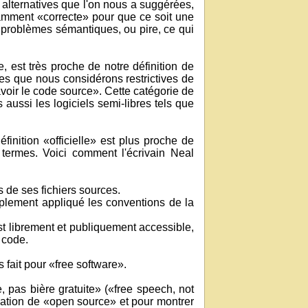
alternatives que l'on nous a suggérées,
isamment «correcte» pour que ce soit une
e problèmes sémantiques, ou pire, ce qui
e, est très proche de notre définition de
nces que nous considérons restrictives de
voir le code source». Cette catégorie de
s aussi les logiciels semi-libres tels que
éfinition «officielle» est plus proche de
 termes. Voici comment l'écrivain Neal
s de ses fichiers sources.
simplement appliqué les conventions de la
est librement et publiquement accessible,
 code.
 fait pour «free software».
e, pas bière gratuite» («free speech, not
fication de «open source» et pour montrer