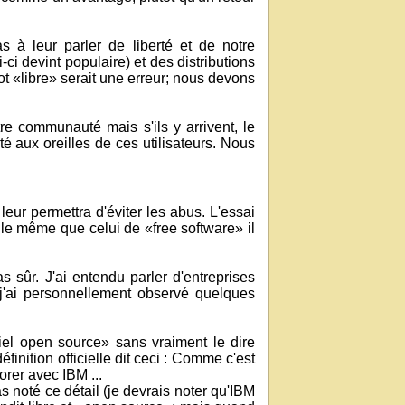
as à leur parler de liberté et de notre
ci devint populaire) et des distributions
ot «libre» serait une erreur; nous devons
tre communauté mais s'ils y arrivent, le
é aux oreilles de ces utilisateurs. Nous
eur permettra d'éviter les abus. L'essai
 le même que celui de «free software» il
s sûr. J'ai entendu parler d'entreprises
 j'ai personnellement observé quelques
iel open source» sans vraiment le dire
nition officielle dit ceci : Comme c'est
orer avec IBM ...
 noté ce détail (je devrais noter qu'IBM