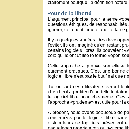
clairement pourquoi la définition naturel
Peur de la liberté
L'argument principal pour le terme «ope
questions éthiques, de responsabilités
ignorer; cela peut induire une certaine 
Il y a quelques années, des développeur
l'éviter. Ils ont imaginé qu'en restant p
certains logiciels libres, ils pouvaient «
cela qu'ils ont utilisé le terme «open s
Cette approche a prouvé son efficacit
purement pratiques. C'est une bonne ch
logiciel libre n'est pas le but final que 
Tôt ou tard ces utilisateurs seront ten
cherchent à profiter d'une telle tentatio
le logiciel libre pour elle-même. C'est
l'approche «prudente» est utile pour l
À présent, nous avons beaucoup de part
concernées par le logiciel libre parl
distributeurs de logiciels présentent 
paquetages propriétaires au système lib