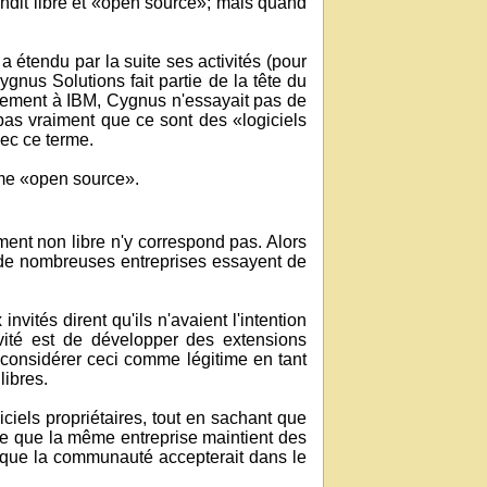
endit libre et «open source»; mais quand
a étendu par la suite ses activités (pour
Cygnus Solutions fait partie de la tête du
irement à IBM, Cygnus n'essayait pas de
t pas vraiment que ce sont des «logiciels
vec ce terme.
rme «open source».
ment non libre n'y correspond pas. Alors
, de nombreuses entreprises essayent de
tés dirent qu'ils n'avaient l'intention
ivité est de développer des extensions
e considérer ceci comme légitime en tant
libres.
ciels propriétaires, tout en sachant que
rce que la même entreprise maintient des
ail que la communauté accepterait dans le