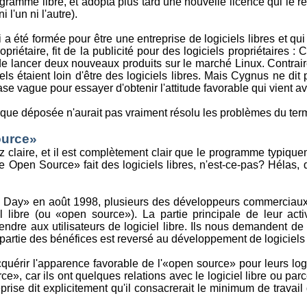
ramme libre, et adopta plus tard une nouvelle licence qui le r
 l'un ni l'autre).
 été formée pour être une entreprise de logiciels libres et qui 
priétaire, fit de la publicité pour des logiciels propriétaires : 
 de lancer deux nouveaux produits sur le marché Linux. Contra
ciels étaient loin d'être des logiciels libres. Mais Cygnus ne di
ase vague pour essayer d'obtenir l'attitude favorable qui vient a
que déposée n'aurait pas vraiment résolu les problèmes du te
ource»
z claire, et il est complètement clair que le programme typique
e Open Source» fait des logiciels libres, n'est-ce-pas? Hélas
y» en août 1998, plusieurs des développeurs commerciaux invi
il libre (ou «open source»). La partie principale de leur act
vendre aux utilisateurs de logiciel libre. Ils nous demandent d
artie des bénéfices est reversé au développement de logiciels 
cquérir l'apparence favorable de l'«open source» pour leurs logi
ce», car ils ont quelques relations avec le logiciel libre ou pa
reprise dit explicitement qu'il consacrerait le minimum de trav