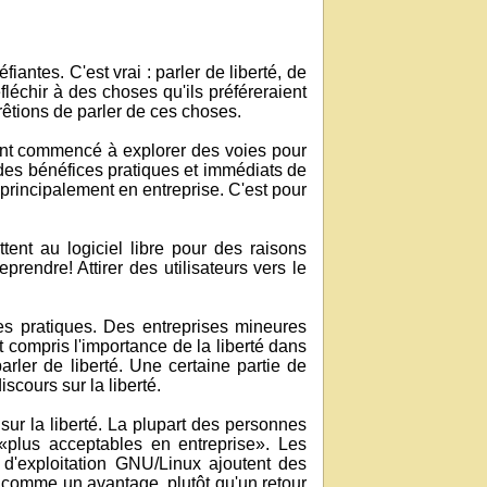
ntes. C'est vrai : parler de liberté, de
échir à des choses qu'ils préféreraient
rêtions de parler de ces choses.
s ont commencé à explorer des voies pour
ue des bénéfices pratiques et immédiats de
s, principalement en entreprise. C'est pour
ent au logiciel libre pour des raisons
endre! Attirer des utilisateurs vers le
ages pratiques. Des entreprises mineures
nt compris l'importance de la liberté dans
arler de liberté. Une certaine partie de
cours sur la liberté.
ur la liberté. La plupart des personnes
 «plus acceptables en entreprise». Les
e d'exploitation GNU/Linux ajoutent des
a comme un avantage, plutôt qu'un retour