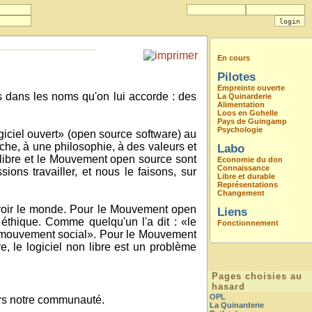
En cours
Pilotes
Empreinte ouverte
es dans les noms qu'on lui accorde : des
La Quinarderie
Alimentation
Loos en Gohelle
Pays de Guingamp
Psychologie
iciel ouvert» (open source software) au
che, à une philosophie, à des valeurs et
Labo
 libre et le Mouvement open source sont
Economie du don
Connaissance
ons travailler, et nous le faisons, sur
Libre et durable
Représentations
Changement
 voir le monde. Pour le Mouvement open
Liens
 éthique. Comme quelqu'un l'a dit : «le
Fonctionnement
 mouvement social». Pour le Mouvement
e, le logiciel non libre est un problème
Pages choisies au
hasard
OPL
ers notre communauté.
La Quinarderie