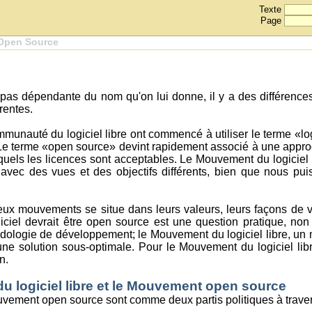
Texte
Page
 Open Source
it pas dépendante du nom qu'on lui donne, il y a des différenc
rentes.
unauté du logiciel libre ont commencé à utiliser le terme «log
)). Le terme «open source» devint rapidement associé à une appro
squels les licences sont acceptables. Le Mouvement du logiciel
ec des vues et des objectifs différents, bien que nous puissi
deux mouvements se situe dans leurs valeurs, leurs façons de
giciel devrait être open source est une question pratique, non
ologie de développement; le Mouvement du logiciel libre, un
une solution sous-optimale. Pour le Mouvement du logiciel libr
n.
u logiciel libre et le Mouvement open source
ouvement open source sont comme deux partis politiques à trav