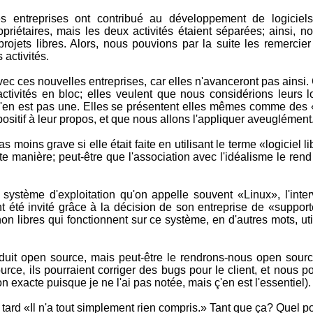
 entreprises ont contribué au développement de logiciels 
priétaires, mais les deux activités étaient séparées; ainsi, 
s projets libres. Alors, nous pouvions par la suite les remerci
 activités.
c ces nouvelles entreprises, car elles n'avanceront pas ainsi.
activités en bloc; elles veulent que nous considérions leurs l
 n'en est pas une. Elles se présentent elles mêmes comme des 
ositif à leur propos, et que nous allons l'appliquer aveuglément
 moins grave si elle était faite en utilisant le terme «logiciel l
cette manière; peut-être que l'association avec l'idéalisme le r
système d'exploitation qu'on appelle souvent «Linux», l'inter
ent été invité grâce à la décision de son entreprise de «supp
 non libres qui fonctionnent sur ce système, en d'autres mots
duit open source, mais peut-être le rendrons-nous open source
rce, ils pourraient corriger des bugs pour le client, et nous po
on exacte puisque je ne l'ai pas notée, mais ç'en est l'essentiel).
ard «Il n'a tout simplement rien compris.» Tant que ça? Quel poi