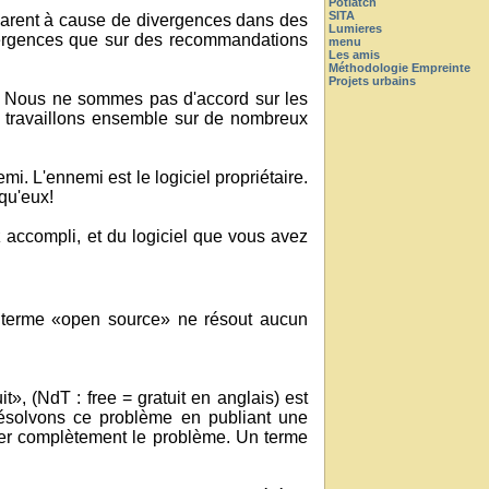
Potlatch
SITA
parent à cause de divergences dans des
Lumieres
 divergences que sur des recommandations
menu
Les amis
Méthodologie Empreinte
Projets urbains
e. Nous ne sommes pas d'accord sur les
 travaillons ensemble sur de nombreux
. L'ennemi est le logiciel propriétaire.
qu'eux!
z accompli, et du logiciel que vous avez
le terme «open source» ne résout aucun
t», (NdT : free = gratuit en anglais) est
s résolvons ce problème en publiant une
iminer complètement le problème. Un terme