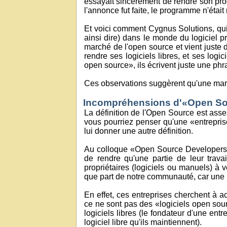
essayait sincèrement de rendre son prog
l'annonce fut faite, le programme n'était ni
Et voici comment Cygnus Solutions, qui a
ainsi dire) dans le monde du logiciel pro
marché de l'open source et vient juste
rendre ses logiciels libres, et ses logi
open source», ils écrivent juste une phr
Ces observations suggèrent qu'une mar
Incompréhensions d'«Open S
La définition de l'Open Source est asse
vous pourriez penser qu'une «entrepris
lui donner une autre définition.
Au colloque «Open Source Developers Da
de rendre qu'une partie de leur trava
propriétaires (logiciels ou manuels) à 
que part de notre communauté, car une p
En effet, ces entreprises cherchent à a
ce ne sont pas des «logiciels open sour
logiciels libres (le fondateur d'une ent
logiciel libre qu'ils maintiennent).