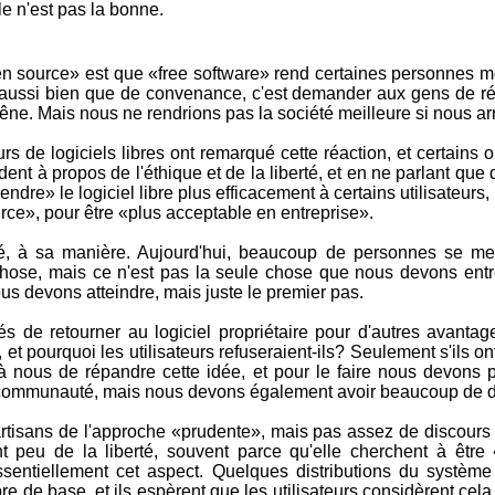
le n'est pas la bonne.
n source» est que «free software» rend certaines personnes méfia
 aussi bien que de convenance, c'est demander aux gens de réfl
gêne. Mais nous ne rendrions pas la société meilleure si nous ar
s de logiciels libres ont remarqué cette réaction, et certain
rudent à propos de l'éthique et de la liberté, et en ne parlant q
vendre» le logiciel libre plus efficacement à certains utilisateur
ource», pour être «plus acceptable en entreprise».
é, à sa manière. Aujourd'hui, beaucoup de personnes se mett
ose, mais ce n'est pas la seule chose que nous devons entrepr
nous devons atteindre, mais juste le premier pas.
tés de retourner au logiciel propriétaire pour d'autres avant
n, et pourquoi les utilisateurs refuseraient-ils? Seulement s'ils o
 à nous de répandre cette idée, et pour le faire nous devons p
a communauté, mais nous devons également avoir beaucoup de dis
isans de l'approche «prudente», mais pas assez de discours s
ent peu de la liberté, souvent parce qu'elle cherchent à être
essentiellement cet aspect. Quelques distributions du systèm
re de base, et ils espèrent que les utilisateurs considèrent cel