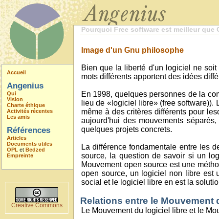
Pourquoi Free software est meilleur que
Image d'un Gnu philosophe
Bien que la liberté d'un logiciel ne so
Accueil
mots différents apportent des idées diffé
Angenius
En 1998, quelques personnes de la comm
Qui
Vision
lieu de «logiciel libre» (free software
Charte éthique
même à des critères différents pour le
Activités récentes
Les amis
aujourd'hui des mouvements séparés, av
quelques projets concrets.
Références
Articles
Documents utiles
La différence fondamentale entre les 
OPL
et
Bedzed
source, la question de savoir si un lo
Empreinte
Mouvement open source est une méthod
open source, un logiciel non libre est 
social et le logiciel libre en est la solutio
Relations entre le Mouvement d
Creative Commons
Le Mouvement du logiciel libre et le M