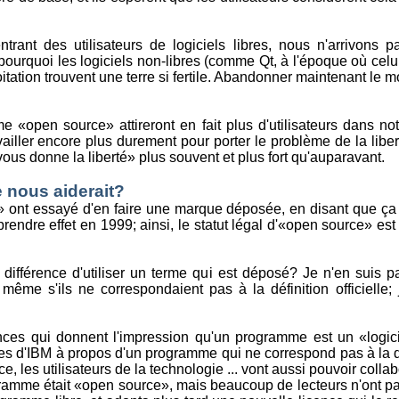
trant des utilisateurs de logiciels libres, nous n'arrivons p
ourquoi les logiciels non-libres (comme Qt, à l'époque où celui-
itation trouvent une terre si fertile. Abandonner maintenant le m
e «open source» attireront en fait plus d'utilisateurs dans no
iller encore plus durement pour porter le problème de la libert
l vous donne la liberté» plus souvent et plus fort qu'auparavant.
 nous aiderait?
 ont essayé d'en faire une marque déposée, en disant que ça l
ndre effet en 1999; ainsi, le statut légal d'«open source» est
différence d'utiliser un terme qui est déposé? Je n'en suis pa
même s'ils ne correspondaient pas à la définition officielle;
nces qui donnent l'impression qu'un programme est un «logic
s d'IBM à propos d'un programme qui ne correspond pas à la défi
les utilisateurs de la technologie ... vont aussi pouvoir collab
ramme était «open source», mais beaucoup de lecteurs n'ont pas