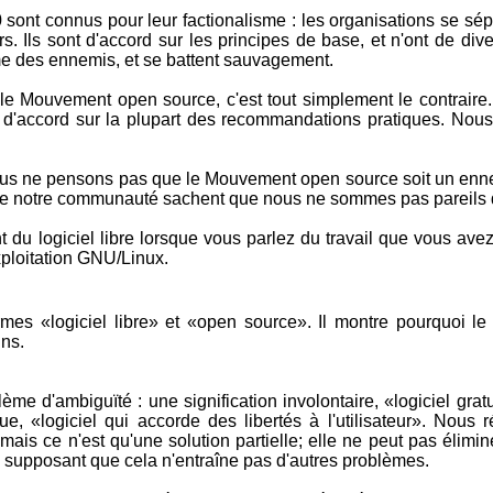
sont connus pour leur factionalisme : les organisations se sé
lors. Ils sont d'accord sur les principes de base, et n'ont de
me des ennemis, et se battent sauvagement.
t le Mouvement open source, c'est tout simplement le contrair
d'accord sur la plupart des recommandations pratiques. Nous
us ne pensons pas que le Mouvement open source soit un ennemi
de notre communauté sachent que nous ne sommes pas pareils 
du logiciel libre lorsque vous parlez du travail que vous ave
ploitation GNU/Linux.
ermes «logiciel libre» et «open source». Il montre pourquoi 
ins.
e d'ambiguïté : une signification involontaire, «logiciel gratui
lue, «logiciel qui accorde des libertés à l'utilisateur». Nou
e, mais ce n'est qu'une solution partielle; elle ne peut pas él
en supposant que cela n'entraîne pas d'autres problèmes.