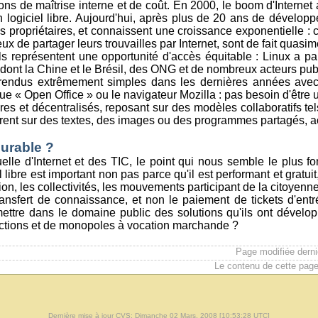
ns de maîtrise interne et de coût. En 2000, le boom d'Internet
n logiciel libre. Aujourd'hui, après plus de 20 ans de développ
s propriétaires, et connaissent une croissance exponentielle : 
ux de partager leurs trouvailles par Internet, sont de fait quasim
, ils représentent une opportunité d'accès équitable : Linux a
ont la Chine et le Brésil, des ONG et de nombreux acteurs publ
rendus extrêmement simples dans les dernières années avec l'a
que « Open Office » ou le navigateur Mozilla : pas besoin d'être 
res et décentralisés, reposant sur des modèles collaboratifs tel
orent sur des textes, des images ou des programmes partagés, 
durable ?
lle d'Internet et des TIC, le point qui nous semble le plus fo
iel libre est important non pas parce qu'il est performant et grat
n, les collectivités, les mouvements participant de la citoyenn
ransfert de connaissance, et non le paiement de tickets d'entré
mettre dans le domaine public des solutions qu'ils ont dévelop
strictions et de monopoles à vocation marchande ?
Page modifiée dern
Le contenu de cette page
Dernière mise à jour CVS: Dimanche 02 Mars, 2008 [10:53:28 UTC]