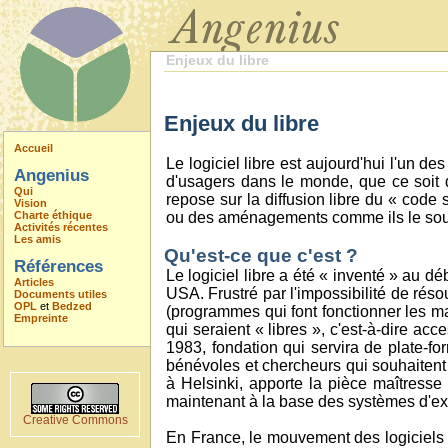
Enjeux du libre
Enjeux du libre
Accueil
Le logiciel libre est aujourd'hui l'un d
Angenius
d'usagers dans le monde, que ce soit 
Qui
repose sur la diffusion libre du « code 
Vision
Charte éthique
ou des aménagements comme ils le sou
Activités récentes
Les amis
Qu'est-ce que c'est ?
Références
Le logiciel libre a été « inventé » au 
Articles
USA. Frustré par l'impossibilité de rés
Documents utiles
OPL
et
Bedzed
(programmes qui font fonctionner les ma
Empreinte
qui seraient « libres », c'est-à-dire ac
1983, fondation qui servira de plate-fo
bénévoles et chercheurs qui souhaitent d
à Helsinki, apporte la pièce maîtress
maintenant à la base des systèmes d'ex
Creative Commons
En France, le mouvement des logiciels l