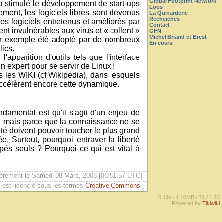
Global Footprint Network
 a stimulé le développement de start-ups
Loos
ement, les logiciels libres sont devenus
La Quinarderie
Recherches
ces logiciels entretenus et améliorés par
Contact
ent invulnérables aux virus et « collent »
GFN
Michel Briand et Brest
 par exemple été adopté par de nombreux
En cours
ics.
pparition d'outils tels que l'interface
un expert pour se servir de Linux !
s les WIKI (cf Wikipedia), dans lesquels
accélèrent encore cette dynamique.
ndamental est qu'il s'agit d'un enjeu de
uit, mais parce que la connaissance ne se
eté doivent pouvoir toucher le plus grand
e. Surtout, pourquoi entraver la liberté
pés seuls ? Pourquoi ce qui est vital à
ièrement le Samedi 08 Mars, 2008 [06:51:57 UTC]
 est licencié sous les termes
Creative Commons
.
0.13s /
1.10MB /
71 /
1.23
Powered by
Tikiwiki