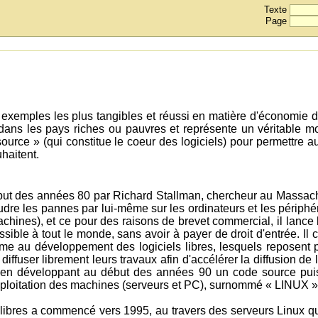
Texte
Page
es exemples les plus tangibles et réussi en matière d'économie d
dans les pays riches ou pauvres et représente un véritable 
source » (qui constitue le coeur des logiciels) pour permettre 
haitent.
début des années 80 par Richard Stallman, chercheur au Massach
oudre les pannes par lui-même sur les ordinateurs et les périph
chines), et ce pour des raisons de brevet commercial, il lanc
cessible à tout le monde, sans avoir à payer de droit d'entrée. I
rme au développement des logiciels libres, lesquels reposent p
iffuser librement leurs travaux afin d'accélérer la diffusion de
e en développant au début des années 90 un code source puiss
ploitation des machines (serveurs et PC), surnommé « LINUX »
ibres a commencé vers 1995, au travers des serveurs Linux que