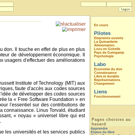
En cours
Pilotes
Empreinte ouverte
La Quinarderie
Alimentation
u don. Il touche en effet de plus en plus
Loos en Gohelle
Pays de Guingamp
moteur de développement économique. Il
Psychologie
aux usagers d'effectuer des améliorations
Labo
Economie du don
Connaissance
Libre et durable
Représentations
ussett Institute of Technology (MIT) aux
Changement
ériques, faute d'accès aux codes sources
Liens
e l'idée de développer des codes sources
Fonctionnement
l crée la « Free Software Foundation » en
our l'essentiel sur des contributions de
 la connaissance. Linus Torvald, étudiant
ant, « noyau » universel libre qui est
Pages choisies au
.
hasard
Apprendre
 les universités et les services publics
Enjeux du libre