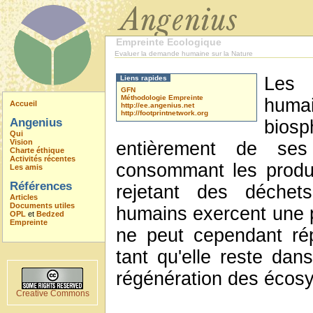
Empreinte Ecologique
Evaluer la demande humaine sur la Nature
Les 
Liens rapides
GFN
Méthodologie Empreinte
huma
Accueil
http://ee.angenius.net
http://footprintnetwork.org
Angenius
bio
Qui
Vision
entièrement de ses
Charte éthique
Activités récentes
consommant les produi
Les amis
Références
rejetant des déchets
Articles
Documents utiles
humains exercent une pr
OPL
et
Bedzed
Empreinte
ne peut cependant ré
tant qu'elle reste dan
régénération des écos
Creative Commons