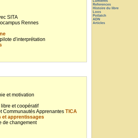
Lumieres
References
Histoire du libre
Loos
Potlatch
ec SITA
ADN
rocampus Rennes
Articles
ine
 pilote d'interprétation
s
ie et motivation
 libre et coopératif
ts et Communautés Apprenantes
TICA
 et apprentissages
e de changement