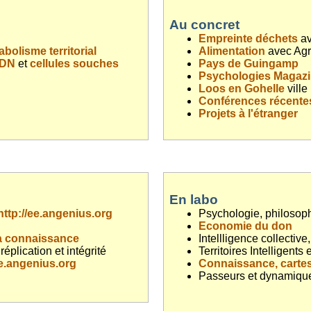
Au concret
Empreinte déchets
av
bolisme territorial
Alimentation
avec Ag
DN
et
cellules souches
Pays de Guingamp
Psychologies Magaz
Loos en Gohelle
ville
Conférences récente
Projets à l'étranger
En labo
http://ee.angenius.org
Psychologie, philosoph
Economie du don
la connaissance
Intellligence collective,
 réplication et intégrité
Territoires Intelligen
ie.angenius.org
Connaissance, cartes
Passeurs et dynamiqu