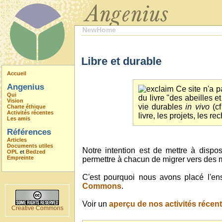
NewHome
Libre et durable
Accueil
Angenius
Ce site n'a pa
Qui
du livre "des abeilles 
Vision
vie durables
in vivo
(cf
Charte éthique
Activités récentes
livre, les projets, les 
Les amis
Références
Articles
Documents utiles
Notre intention est de mettre à dispos
OPL
et
Bedzed
Empreinte
permettre à chacun de migrer vers des m
C'est pourquoi nous avons placé l'en
Commons
.
Voir un
aperçu de nos activités récen
Creative Commons