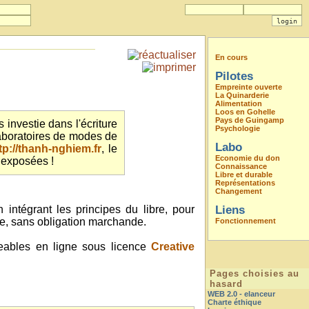
En cours
Pilotes
Empreinte ouverte
La Quinarderie
Alimentation
Loos en Gohelle
Pays de Guingamp
 investie dans l'écriture
Psychologie
laboratoires de modes de
Labo
tp://thanh-nghiem.fr
, le
Economie du don
t exposées !
Connaissance
Libre et durable
Représentations
Changement
 intégrant les principes du libre, pour
Liens
le, sans obligation marchande.
Fonctionnement
geables en ligne sous licence
Creative
Pages choisies au
hasard
WEB 2.0 - elanceur
Charte éthique