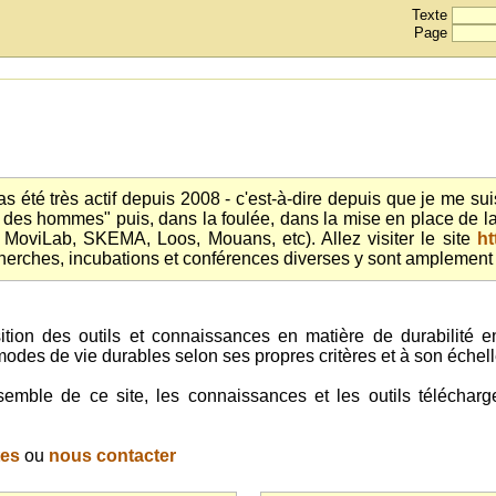
Texte
Page
s été très actif depuis 2008 - c'est-à-dire depuis que je me suis
et des hommes" puis, dans la foulée, dans la mise en place de 
 MoviLab, SKEMA, Loos, Mouans, etc). Allez visiter le site
ht
recherches, incubations et conférences diverses y sont amplemen
ition des outils et connaissances en matière de durabilité en
odes de vie durables selon ses propres critères et à son échel
semble de ce site, les connaissances et les outils téléchar
tes
ou
nous contacter